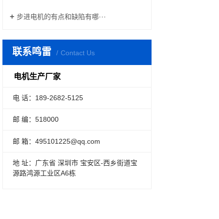
步进电机的有点和缺陷有哪···
联系鸣雷
Contact Us
电机生产厂家
电 话：189-2682-5125
邮 编：518000
邮 箱：495101225@qq.com
地 址：广东省 深圳市 宝安区-西乡街道宝
源路鸿源工业区A6栋