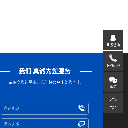
业务咨询
服务热线
我们 真诚为您服务
请提交您的需求，我们将会马上给您回电
微信
TOP