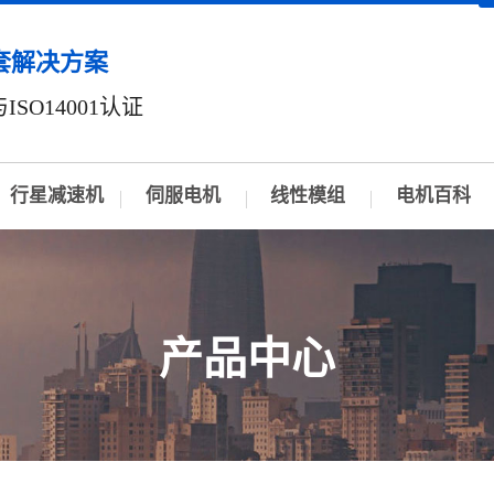
套解决方案
ISO14001认证
行星减速机
伺服电机
线性模组
电机百科
产品中心