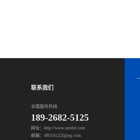
联系我们
全国服务热线
189-2682-5125
网址：http://www.szmlsf.com
邮箱：495101225@qq.com