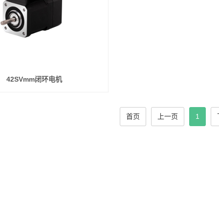
42SVmm闭环电机
首页
上一页
1