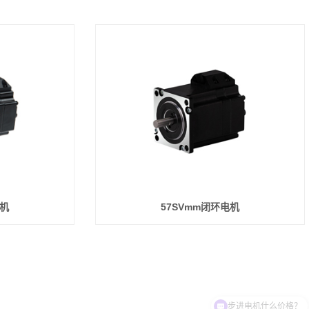
电机
57SVmm闭环电机
步进电机什么价格？