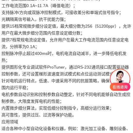
工作电流范围0.1A~11.7A（峰值电流）；
支持脉冲/方向或双脉冲控制模式，可接收差分和单端式信号指令；
光耦隔离信号输入，抗干扰能力强；
提供15档常规微步细分设定值，最大细分数为256（51200ppr），允许
用户在最大微步细分范围内任意设定细分数；
提供7档常规电流设定值，允许用户在最大工作电流范围内任意设定电
流，分辨率为0.1A；
控制脉冲停止超过400ms时，电机电流自动减半，进一步降低电机发
热；
提供图形化专业调试软件ProTuner，通过RS-232通讯接口配置驱动器
控制参数，还可设置梯形波速度测试模式和点位运动测试模式；
针对电机运行特点，低速、中速采用不同的抗振策略，确保电机全速范
围内运行平稳；
电机参数自动识别和控制参数自动整定，针对不同电机能够自动生成控
制参数，大限度发挥电机的性能；
内置微步细分算法，实现低细分控制指令，高细分运行效果；
高可靠性，提供过压、过流等保护功能。
应用领域
适合各种中小型自动化设备和仪器，例如：激光加工设备、雕刻设备、