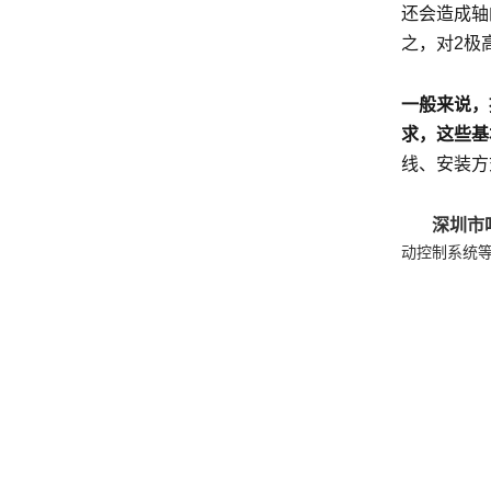
还会造成轴
之，对2极
一般来说，
求，这些基
线、安装方
深圳市
动控制系统等