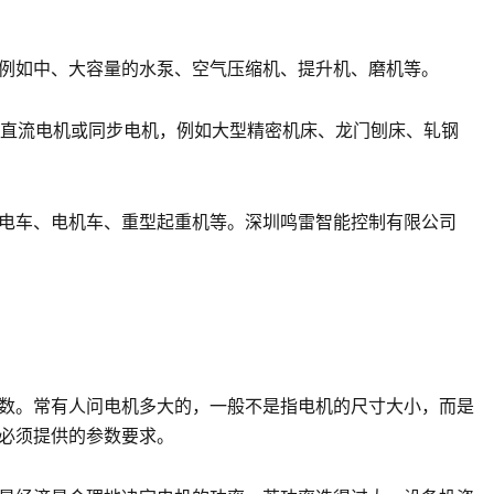
例如中、大容量的水泵、空气压缩机、提升机、磨机等。
励直流电机或同步电机，例如大型精密机床、龙门刨床、轧钢
电车、电机车、重型起重机等。深圳鸣雷智能控制有限公司
数。常有人问电机多大的，一般不是指电机的尺寸大小，而是
必须提供的参数要求。