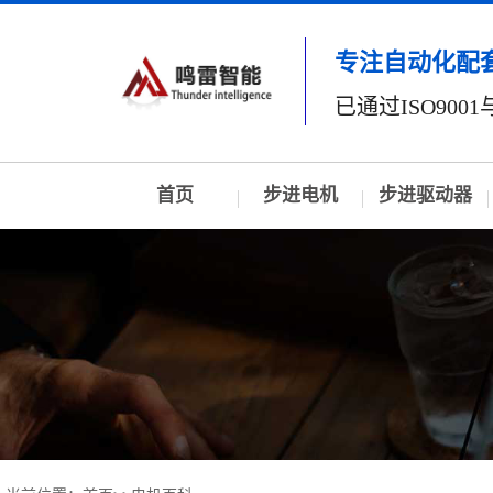
专注自动化配
已通过ISO9001与
首页
步进电机
步进驱动器