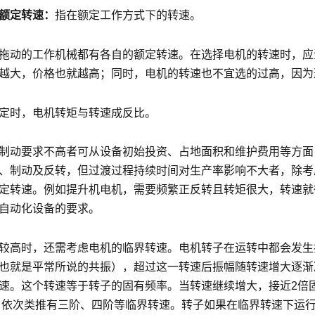
额定转速：
指在额定工作方式下的转速。
拖动的工作机械都有各自的额定转速。在选择电机的转速时，应
越大，价格也就越高；同时，电机的转速也不宜选的过高，因为
定时，电机转矩与转速成反比。
制动要求不高者可从设备初始投资、占地面积和维护费用等方面
、制动及反转，但过渡过程持续时间对生产率影响不大者，除考
定转速。例如提升机电机，需要频繁正反转且转矩很大，转速就
自动化设备的要求。
较高时，还需考虑电机的临界转速。电机转子在运转中都会发生
也就是平常所说的共振），超过这一转速后振幅随转速增大逐渐
速。这个转速等于转子的固有频率。当转速继续增大，接近2倍
，依次类推有三阶、四阶等临界转速。转子如果在临界转速下运