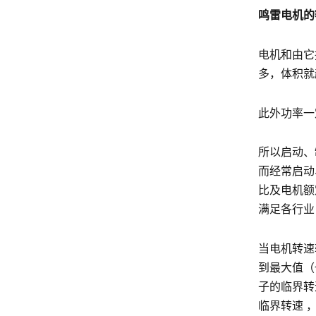
鸣雷电机的
电机和由它
多，体积就
此外功率一
所以启动、
而经常启动
比及电机额
满足各行业
当电机转速
到最大值（
子的临界转
临界转速 