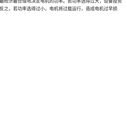
最经济最合理地决定电机的功率。若功率选得过大，设备投资
反之，若功率选得过小，电机将过载运行，造成电机过早损