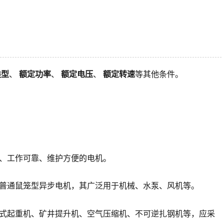
类型
、
额定功率
、
额定电压
、
额定转速
等其他条件。
、工作可靠、维护方便的电机。
普通鼠笼型异步电机，其广泛用于机械、水泵、风机等。
式起重机、矿井提升机、空气压缩机、不可逆扎钢机等，应采