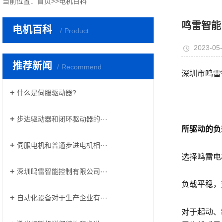
当前位置：
首页
>>
电机百科
鸣雷智能
电机百科
Product
2023-05-
推荐新闻
Recommend
深圳市鸣雷
什么是伺服驱动器?
步进驱动器和闭环驱动器的···
所驱动的负
伺服电机和普通步进电机相···
选择鸣雷电
深圳鸣雷智能控制有限公司···
负载平稳，
自动化设备对于生产企业有···
对于起动、