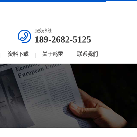
服务热线
189-2682-5125
资料下载
关于鸣雷
联系我们